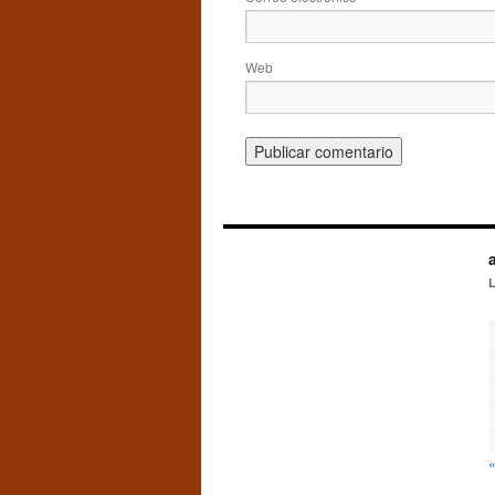
Web
«