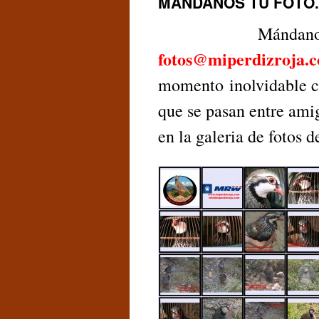
MANDANOS TU FOTO.
Mándanos tu fo
fotos@miperdizroja.
momento inolvidable co
que se pasan entre ami
en la galeria de fotos 