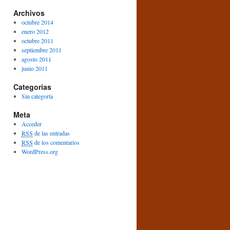
Archivos
octubre 2014
enero 2012
octubre 2011
septiembre 2011
agosto 2011
junio 2011
Categorías
Sin categoría
Meta
Acceder
RSS
de las entradas
RSS
de los comentarios
WordPress.org