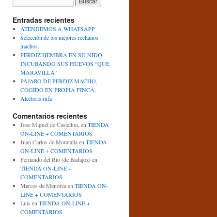
Entradas recientes
ATENDEMOS A WHATSAPP
Selección de los mejores reclamos
machos.
PERDIZ HEMBRA EN SU NIDO
INCUBANDO SUS HUEVOS “QUE
MARAVILLA”
PÁJARO DE PERDIZ MACHO,
COGIDO EN PROPIA FINCA.
Alectoris rufa
Comentarios recientes
Jose Miguel de Castellon.
en
TIENDA
ON-LINE + COMENTARIOS
Juan Carlos de Moratalla
en
TIENDA
ON-LINE + COMENTARIOS
Fernando del Rio (de Badajoz)
en
TIENDA ON-LINE +
COMENTARIOS
Marcos de Menorca
en
TIENDA ON-
LINE + COMENTARIOS
Luis
en
TIENDA ON-LINE +
COMENTARIOS