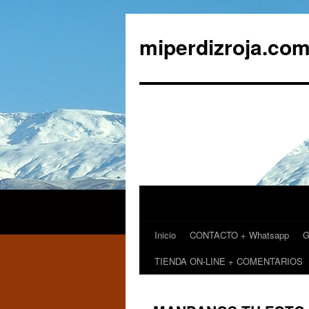
miperdizroja.co
Inicio
CONTACTO + Whatsapp
G
Saltar
TIENDA ON-LINE + COMENTARIOS
al
contenido